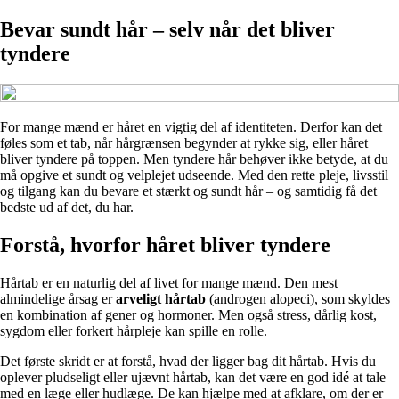
Bevar sundt hår – selv når det bliver
tyndere
For mange mænd er håret en vigtig del af identiteten. Derfor kan det
føles som et tab, når hårgrænsen begynder at rykke sig, eller håret
bliver tyndere på toppen. Men tyndere hår behøver ikke betyde, at du
må opgive et sundt og velplejet udseende. Med den rette pleje, livsstil
og tilgang kan du bevare et stærkt og sundt hår – og samtidig få det
bedste ud af det, du har.
Forstå, hvorfor håret bliver tyndere
Hårtab er en naturlig del af livet for mange mænd. Den mest
almindelige årsag er
arveligt hårtab
(androgen alopeci), som skyldes
en kombination af gener og hormoner. Men også stress, dårlig kost,
sygdom eller forkert hårpleje kan spille en rolle.
Det første skridt er at forstå, hvad der ligger bag dit hårtab. Hvis du
oplever pludseligt eller ujævnt hårtab, kan det være en god idé at tale
med en læge eller hudlæge. De kan hjælpe med at afklare, om der er