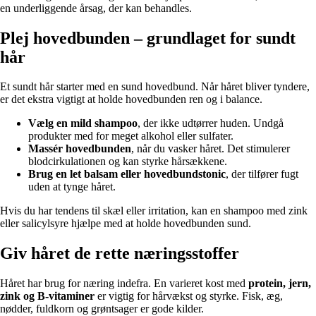
en underliggende årsag, der kan behandles.
Plej hovedbunden – grundlaget for sundt
hår
Et sundt hår starter med en sund hovedbund. Når håret bliver tyndere,
er det ekstra vigtigt at holde hovedbunden ren og i balance.
Vælg en mild shampoo
, der ikke udtørrer huden. Undgå
produkter med for meget alkohol eller sulfater.
Massér hovedbunden
, når du vasker håret. Det stimulerer
blodcirkulationen og kan styrke hårsækkene.
Brug en let balsam eller hovedbundstonic
, der tilfører fugt
uden at tynge håret.
Hvis du har tendens til skæl eller irritation, kan en shampoo med zink
eller salicylsyre hjælpe med at holde hovedbunden sund.
Giv håret de rette næringsstoffer
Håret har brug for næring indefra. En varieret kost med
protein, jern,
zink og B-vitaminer
er vigtig for hårvækst og styrke. Fisk, æg,
nødder, fuldkorn og grøntsager er gode kilder.