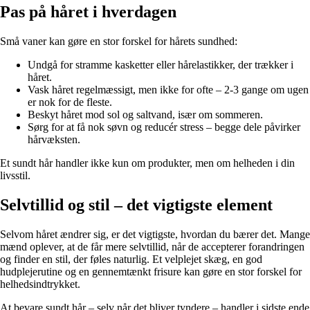
Pas på håret i hverdagen
Små vaner kan gøre en stor forskel for hårets sundhed:
Undgå for stramme kasketter eller hårelastikker, der trækker i
håret.
Vask håret regelmæssigt, men ikke for ofte – 2-3 gange om ugen
er nok for de fleste.
Beskyt håret mod sol og saltvand, især om sommeren.
Sørg for at få nok søvn og reducér stress – begge dele påvirker
hårvæksten.
Et sundt hår handler ikke kun om produkter, men om helheden i din
livsstil.
Selvtillid og stil – det vigtigste element
Selvom håret ændrer sig, er det vigtigste, hvordan du bærer det. Mange
mænd oplever, at de får mere selvtillid, når de accepterer forandringen
og finder en stil, der føles naturlig. Et velplejet skæg, en god
hudplejerutine og en gennemtænkt frisure kan gøre en stor forskel for
helhedsindtrykket.
At bevare sundt hår – selv når det bliver tyndere – handler i sidste ende