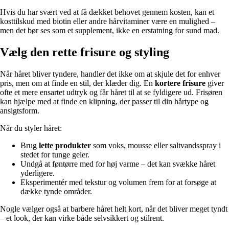
Hvis du har svært ved at få dækket behovet gennem kosten, kan et
kosttilskud med biotin eller andre hårvitaminer være en mulighed –
men det bør ses som et supplement, ikke en erstatning for sund mad.
Vælg den rette frisure og styling
Når håret bliver tyndere, handler det ikke om at skjule det for enhver
pris, men om at finde en stil, der klæder dig. En
kortere frisure
giver
ofte et mere ensartet udtryk og får håret til at se fyldigere ud. Frisøren
kan hjælpe med at finde en klipning, der passer til din hårtype og
ansigtsform.
Når du styler håret:
Brug
lette produkter
som voks, mousse eller saltvandsspray i
stedet for tunge geler.
Undgå at føntørre med for høj varme – det kan svække håret
yderligere.
Eksperimentér med tekstur og volumen frem for at forsøge at
dække tynde områder.
Nogle vælger også at barbere håret helt kort, når det bliver meget tyndt
– et look, der kan virke både selvsikkert og stilrent.