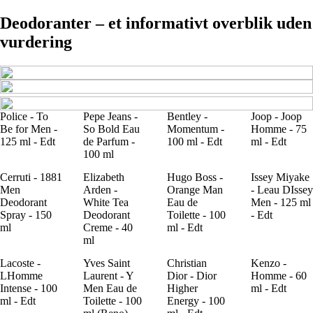
Deodoranter – et informativt overblik uden
vurdering
Police - To
Pepe Jeans -
Bentley -
Joop - Joop
Be for Men -
So Bold Eau
Momentum -
Homme - 75
125 ml - Edt
de Parfum -
100 ml - Edt
ml - Edt
100 ml
Cerruti - 1881
Elizabeth
Hugo Boss -
Issey Miyake
Men
Arden -
Orange Man
- Leau DIssey
Deodorant
White Tea
Eau de
Men - 125 ml
Spray - 150
Deodorant
Toilette - 100
- Edt
ml
Creme - 40
ml - Edt
ml
Lacoste -
Yves Saint
Christian
Kenzo -
LHomme
Laurent - Y
Dior - Dior
Homme - 60
Intense - 100
Men Eau de
Higher
ml - Edt
ml - Edt
Toilette - 100
Energy - 100