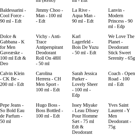
ml (Reno)
ml - Edt
Baldessarini -
Jimmy Choo -
La Rive -
Lanvin -
Cool Force -
Man - 100 ml
Aqua Man -
Modern
90 ml - Edt
- Edt
90 ml - Edt
Princess - 90
ml - Edp
Dolce &
Vichy - Anti-
Karl
We Love The
Gabbana - K
Trace
Lagerfeld -
Planet -
for Men
Antiperspirant
Bois De Yuzu
Deodorant
Gaveæske -
Deodorant
- 50 ml - Edt
Stick Sweet
100 ml Edt &
Roll On 48H
Serenity - 65g
Deo
- 50 ml
Calvin Klein
Carolina
Sarah Jessica
Coach - Open
- CK Be -
Herrera - CH
Parker -
Road - 100
200 ml - Edt
Men Sport -
Lovely Sheer
ml - Edt
100 ml - Edt
- 100 ml -
Edp
Pepe Jeans -
Hugo Boss -
Issey Miyake
Yves Saint
So Bold Eau
Boss Bottled -
- Leau DIssey
Laurent - Y
de Parfum -
100 ml - Edt
Pour Homme
Men
50 ml
Sæt - 75 ml
Deodorant -
Edt &
75g
Deodorant