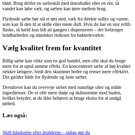
blød. Brug derfor en sæbeskål med drænhuller eller en rist, så
vandet kan løbe væk, og sæben kan tørre mellem brug.
Flydende sæbe bør stå et tørt sted, væk fra direkte sollys og varme,
som kan få den til at skille eller miste duft. Hvis du har en stor refill-
flaske, så hæld kun lidt ad gangen i dispenseren – det forlænger
holdbarheden og mindsker risikoen for bakterievækst.
Vælg kvalitet frem for kvantitet
Billig sæbe kan virke som en god handel, men ofte skal du bruge
mere for at opnå samme effekt. En koncentreret sæbe af høj kvalitet
rækker længere, fordi den skummer bedre og renser mere effektivt.
Det gælder både for flydende og faste sæber.
Derudover kan du overveje sæber med naturlige olier og milde
ingredienser. De er ofte mere drøje og skånsomme mod huden,
hvilket betyder, at du ikke behøver at bruge ekstra for at undgå
tørhed.
Læs også:
Skift håndsæbe efter årstiderne – sådan gør du