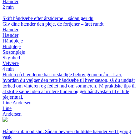
Hænder
2 min
Skift håndsæbe efter årstiderne – sådan gør du
Giv dine hænder den pleje, de fortjener – året rundt
Hænder
Hænder
Håndpleje
Hudpleje
Sæsonpleje
Skønhed
Velvære
4 min
Huden på hænderne har forskellige behov gennem året. Lær,
hvordan du vælger den rette håndsæbe til hver sæson, så du undgår
tørhed om vinteren og fedtet hud om sommeren. Få praktiske tips til
at skifte sæbe uden at irritere huden og gør håndvasken til et lille
plejeritual.
Line Andersen
Line
Andersen
Håndskrub mod slid: Sådan bevarer du bløde hænder ved hyppig
vask