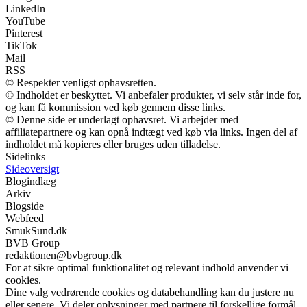
LinkedIn
YouTube
Pinterest
TikTok
Mail
RSS
© Respekter venligst ophavsretten.
© Indholdet er beskyttet. Vi anbefaler produkter, vi selv står inde for,
og kan få kommission ved køb gennem disse links.
© Denne side er underlagt ophavsret. Vi arbejder med
affiliatepartnere og kan opnå indtægt ved køb via links. Ingen del af
indholdet må kopieres eller bruges uden tilladelse.
Sidelinks
Sideoversigt
Blogindlæg
Arkiv
Blogside
Webfeed
SmukSund.dk
BVB Group
redaktionen@bvbgroup.dk
For at sikre optimal funktionalitet og relevant indhold anvender vi
cookies.
Dine valg vedrørende cookies og databehandling kan du justere nu
eller senere. Vi deler oplysninger med partnere til forskellige formål