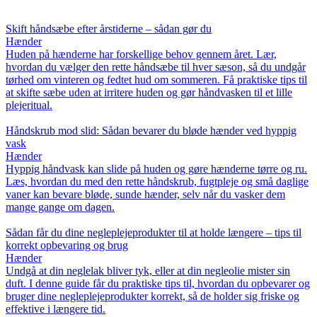
Skift håndsæbe efter årstiderne – sådan gør du
Hænder
Huden på hænderne har forskellige behov gennem året. Lær,
hvordan du vælger den rette håndsæbe til hver sæson, så du undgår
tørhed om vinteren og fedtet hud om sommeren. Få praktiske tips til
at skifte sæbe uden at irritere huden og gør håndvasken til et lille
plejeritual.
Håndskrub mod slid: Sådan bevarer du bløde hænder ved hyppig
vask
Hænder
Hyppig håndvask kan slide på huden og gøre hænderne tørre og ru.
Læs, hvordan du med den rette håndskrub, fugtpleje og små daglige
vaner kan bevare bløde, sunde hænder, selv når du vasker dem
mange gange om dagen.
Sådan får du dine negleplejeprodukter til at holde længere – tips til
korrekt opbevaring og brug
Hænder
Undgå at din neglelak bliver tyk, eller at din negleolie mister sin
duft. I denne guide får du praktiske tips til, hvordan du opbevarer og
bruger dine negleplejeprodukter korrekt, så de holder sig friske og
effektive i længere tid.