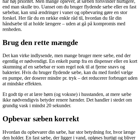
har høj prioritet. Men mange oplever, at sæben forsvinder hurtigere,
end man skulle tro. Uanset om du bruger flydende sæbe eller en fast
sæbebar, kan små ændringer i vaner og opbevaring gøre en stor
forskel. Her får du en række enkle råd til, hvordan du får din
håndsæbe til at holde længere – uden at gå på kompromis med
renheden.
Brug den rette mængde
Det kan virke indlysende, men mange bruger mere sæbe, end der
egentlig er nødvendigt. En enkelt pump fra en dispenser eller en kort
skumning af en sæbebar er som regel nok til at fjerne snavs og
bakterier. Hvis du bruger flydende sæbe, kan du med fordel vælge
en pumpe, der doserer mindre pr. tryk – det reducerer forbruget uden
at mindske effekten.
Et godt tip er at lære børn (og voksne) i husstanden, at mere sæbe
ikke nødvendigvis betyder renere hænder. Det handler i stedet om
grundig vask i mindst 20 sekunder.
Opbevar sæben korrekt
Hvordan du opbevarer din sæbe, har stor betydning for, hvor længe
den holder. En fast sæbe, der ligger i vand, opløses hurtigt og bliver