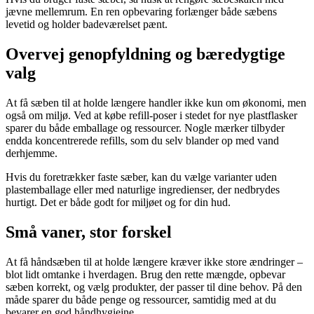
jævne mellemrum. En ren opbevaring forlænger både sæbens
levetid og holder badeværelset pænt.
Overvej genopfyldning og bæredygtige
valg
At få sæben til at holde længere handler ikke kun om økonomi, men
også om miljø. Ved at købe refill-poser i stedet for nye plastflasker
sparer du både emballage og ressourcer. Nogle mærker tilbyder
endda koncentrerede refills, som du selv blander op med vand
derhjemme.
Hvis du foretrækker faste sæber, kan du vælge varianter uden
plastemballage eller med naturlige ingredienser, der nedbrydes
hurtigt. Det er både godt for miljøet og for din hud.
Små vaner, stor forskel
At få håndsæben til at holde længere kræver ikke store ændringer –
blot lidt omtanke i hverdagen. Brug den rette mængde, opbevar
sæben korrekt, og vælg produkter, der passer til dine behov. På den
måde sparer du både penge og ressourcer, samtidig med at du
bevarer en god håndhygiejne.