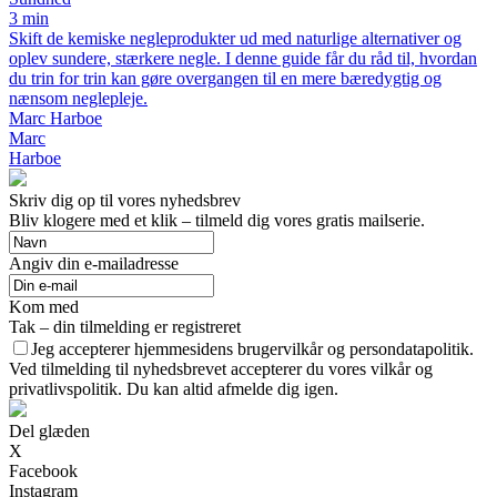
3 min
Skift de kemiske negleprodukter ud med naturlige alternativer og
oplev sundere, stærkere negle. I denne guide får du råd til, hvordan
du trin for trin kan gøre overgangen til en mere bæredygtig og
nænsom neglepleje.
Marc Harboe
Marc
Harboe
Skriv dig op til vores nyhedsbrev
Bliv klogere med et klik – tilmeld dig vores gratis mailserie.
Angiv din e-mailadresse
Kom med
Tak – din tilmelding er registreret
Jeg accepterer hjemmesidens brugervilkår og persondatapolitik.
Ved tilmelding til nyhedsbrevet accepterer du vores vilkår og
privatlivspolitik. Du kan altid afmelde dig igen.
Del glæden
X
Facebook
Instagram