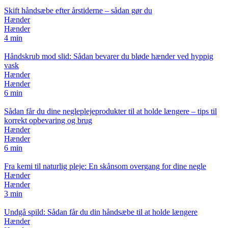
Skift håndsæbe efter årstiderne – sådan gør du
Hænder
Hænder
4 min
Håndskrub mod slid: Sådan bevarer du bløde hænder ved hyppig
vask
Hænder
Hænder
6 min
Sådan får du dine negleplejeprodukter til at holde længere – tips til
korrekt opbevaring og brug
Hænder
Hænder
6 min
Fra kemi til naturlig pleje: En skånsom overgang for dine negle
Hænder
Hænder
3 min
Undgå spild: Sådan får du din håndsæbe til at holde længere
Hænder