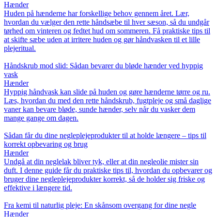
Hænder
Huden på hænderne har forskellige behov gennem året. Lær,
hvordan du vælger den rette håndsæbe til hver sæson, så du undgår
tørhed om vinteren og fedtet hud om sommeren. Få praktiske tips til
at skifte sæbe uden at irritere huden og gør håndvasken til et lille
plejeritual.
Håndskrub mod slid: Sådan bevarer du bløde hænder ved hyppig
vask
Hænder
Hyppig håndvask kan slide på huden og gøre hænderne tørre og ru.
Læs, hvordan du med den rette håndskrub, fugtpleje og små daglige
vaner kan bevare bløde, sunde hænder, selv når du vasker dem
mange gange om dagen.
Sådan får du dine negleplejeprodukter til at holde længere – tips til
korrekt opbevaring og brug
Hænder
Undgå at din neglelak bliver tyk, eller at din negleolie mister sin
duft. I denne guide får du praktiske tips til, hvordan du opbevarer og
bruger dine negleplejeprodukter korrekt, så de holder sig friske og
effektive i længere tid.
Fra kemi til naturlig pleje: En skånsom overgang for dine negle
Hænder