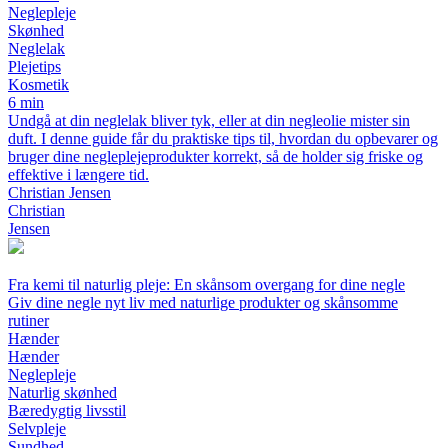
Neglepleje
Skønhed
Neglelak
Plejetips
Kosmetik
6 min
Undgå at din neglelak bliver tyk, eller at din negleolie mister sin
duft. I denne guide får du praktiske tips til, hvordan du opbevarer og
bruger dine negleplejeprodukter korrekt, så de holder sig friske og
effektive i længere tid.
Christian Jensen
Christian
Jensen
Fra kemi til naturlig pleje: En skånsom overgang for dine negle
Giv dine negle nyt liv med naturlige produkter og skånsomme
rutiner
Hænder
Hænder
Neglepleje
Naturlig skønhed
Bæredygtig livsstil
Selvpleje
Sundhed