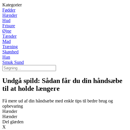
Kategorier
Fødder
Hænder
Hud
Frisure
Øjne
Tænder
Mad
Træning
Skønhed
Han
Smuk Sund
Undgå spild: Sådan får du din håndsæbe
til at holde længere
Få mere ud af din håndsæbe med enkle tips til bedre brug og
opbevaring
Hænder
Hænder
Del glæden
X