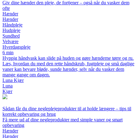
Giv dine hænder den pleje, de fortjener – også når du vasker dem
ofte
Hænder
Hænder
Håndpleje
Hudpleje
Sundhed
Velvære
Hverdagspleje
6 min
Hyppig håndvask kan slide på huden og gøre hænderne tørre og ru.
Læs, hvordan du med den rette håndskrub, fugtpleje og små daglige
vaner kan bevare bløde, sunde hænder, selv når du vasker dem
mange gange om dagen.
Luna Kjær
Luna
Kjær
Sådan får du dine negleplejeprodukter til at holde længere – tips til
korrekt opbevaring og brug
Få mere ud af dine negleprodukter med simple vaner og smart
opbevaring
Hænder
Hænder