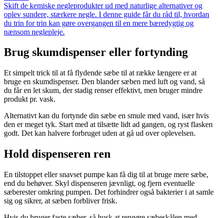
Skift de kemiske negleprodukter ud med naturlige alternativer og
oplev sundere, stærkere negle. I denne guide får du råd til, hvordan
du trin for trin kan gøre overgangen til en mere bæredygtig og
nænsom neglepleje.
Brug skumdispenser eller fortynding
Et simpelt trick til at få flydende sæbe til at række længere er at
bruge en skumdispenser. Den blander sæben med luft og vand, så
du får en let skum, der stadig renser effektivt, men bruger mindre
produkt pr. vask.
Alternativt kan du fortynde din sæbe en smule med vand, især hvis
den er meget tyk. Start med at tilsætte lidt ad gangen, og ryst flasken
godt. Det kan halvere forbruget uden at gå ud over oplevelsen.
Hold dispenseren ren
En tilstoppet eller snavset pumpe kan få dig til at bruge mere sæbe,
end du behøver. Skyl dispenseren jævnligt, og fjern eventuelle
sæberester omkring pumpen. Det forhindrer også bakterier i at samle
sig og sikrer, at sæben forbliver frisk.
Hvis du bruger faste sæber, så husk at rengøre sæbeskålen med