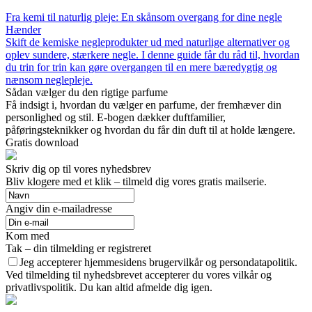
Fra kemi til naturlig pleje: En skånsom overgang for dine negle
Hænder
Skift de kemiske negleprodukter ud med naturlige alternativer og
oplev sundere, stærkere negle. I denne guide får du råd til, hvordan
du trin for trin kan gøre overgangen til en mere bæredygtig og
nænsom neglepleje.
Sådan vælger du den rigtige parfume
Få indsigt i, hvordan du vælger en parfume, der fremhæver din
personlighed og stil. E-bogen dækker duftfamilier,
påføringsteknikker og hvordan du får din duft til at holde længere.
Gratis download
Skriv dig op til vores nyhedsbrev
Bliv klogere med et klik – tilmeld dig vores gratis mailserie.
Angiv din e-mailadresse
Kom med
Tak – din tilmelding er registreret
Jeg accepterer hjemmesidens brugervilkår og persondatapolitik.
Ved tilmelding til nyhedsbrevet accepterer du vores vilkår og
privatlivspolitik. Du kan altid afmelde dig igen.